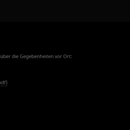
E
n
t
r
ance South
 über die Gegebenheiten vor Ort:
pdf)