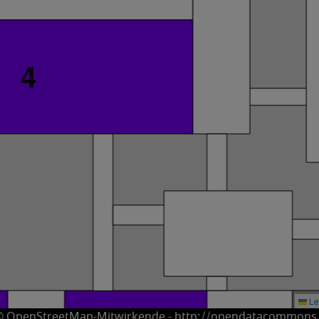
4
Le
© OpenStreetMap-Mitwirkende - http://opendatacommons