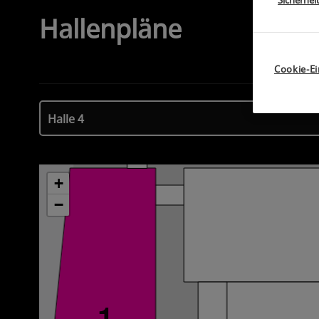
Sicherhei
Hallenpläne
6
Cookie-Ei
Halle 4
+
−
1