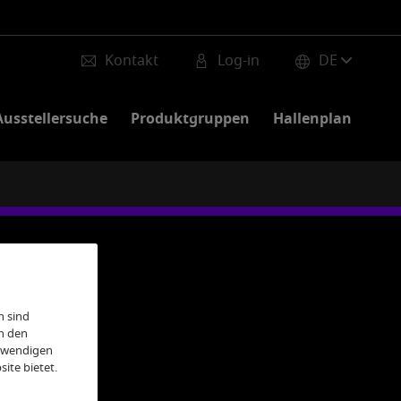
Kontakt
Log-in
DE
Ausstellersuche
Produktgruppen
Hallenplan
n sind
h den
otwendigen
ite bietet.