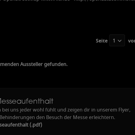
3
Seite
1
vo
mmenden Aussteller gefunden.
 Messeaufenthalt
 bei uns jeder wohl fühlt und zeigen dir in unserem Flyer,
Behinderungen den Besuch der Messe erleichtern.
seaufenthalt
(.pdf)
Ein
g
ang Süd